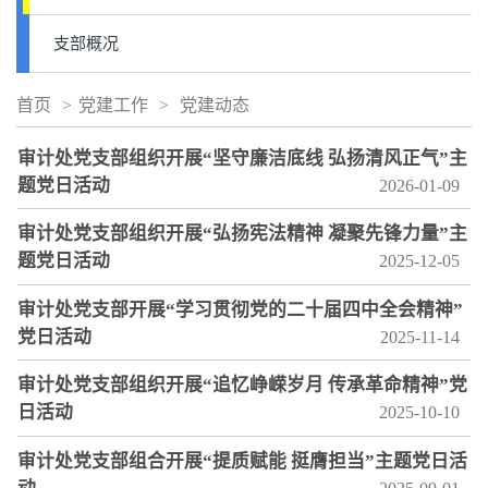
支部概况
首页
>
党建工作
>
党建动态
审计处党支部组织开展“坚守廉洁底线 弘扬清风正气”主
题党日活动
2026-01-09
审计处党支部组织开展“弘扬宪法精神 凝聚先锋力量”主
题党日活动
2025-12-05
审计处党支部开展“学习贯彻党的二十届四中全会精神”
党日活动
2025-11-14
审计处党支部组织开展“追忆峥嵘岁月 传承革命精神”党
日活动
2025-10-10
审计处党支部组合开展“提质赋能 挺膺担当”主题党日活