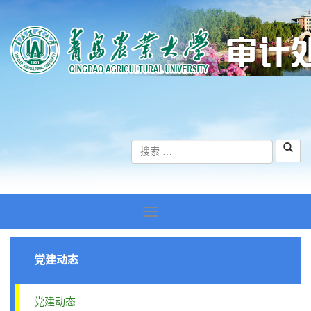
党建动态
党建动态