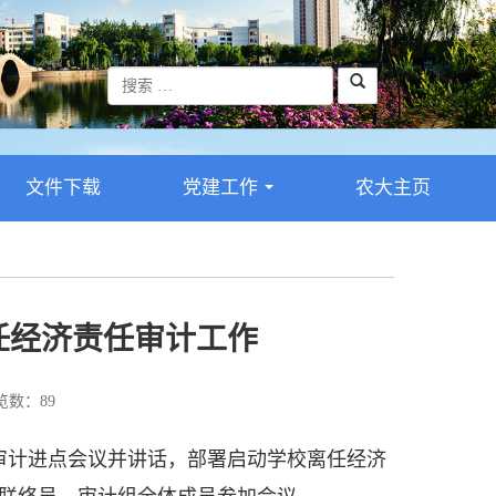
文件下载
党建工作
农大主页
...
任经济责任审计工作
数：
89
审计进点会议并讲话，部署启动学校离任经济