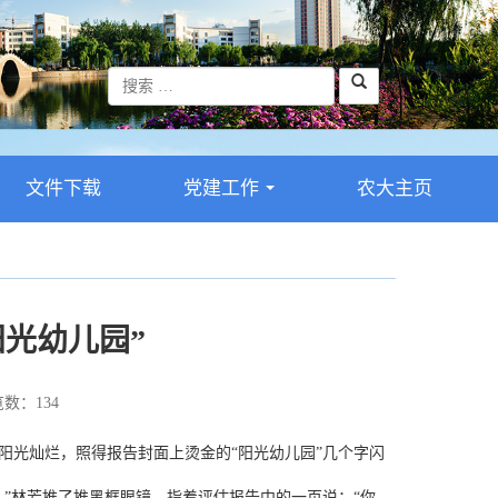
文件下载
党建工作
农大主页
...
阳光幼儿园”
数：
134
光灿烂，照得报告封面上烫金的“阳光幼儿园”几个字闪
林芳推了推黑框眼镜，指着评估报告中的一页说：“你