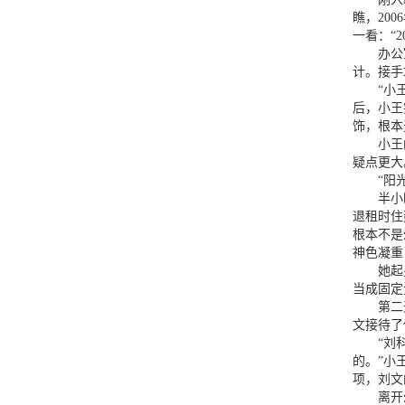
瞧，20
一看：“
办公室的
计。接手
“小王，
后，小王
饰，根本
小王的疑
疑点更大
“阳光幼
半小时后
退租时住
根本不是
神色凝重
她起身走
当成固定
第二天上
文接待了
“刘科长
的。”小
项，刘文
离开幼儿