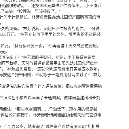
新旧程度的指标），还按1050元算进评估价值里。”小王凑近
芳点了点头：“按理说，早该报废了。”
计的审计组组长，林芳负责民办幼儿园资产回购事项的审
。
的设备。”林芳说着，又翻开评估报告的附件。20分钟
3.8万元。”林芳立刻放下手里的文件，墙面彩绘不过是装
如此，”林芳翻开另一页，“你再看这个天然气管道费用，
万元。
道没施工？”林芳满脑子疑问，立刻让小王联系住建局。
同写着呢，天然气管道铺设费用由阳光幼儿园先行垫付，
了。”林芳眉头紧锁：“这就说明这笔费用其实是应收款项，
局按这个报告回购，不就等于一笔费用付两次钱了？”林芳
该评估的装饰性资产计入评估价值；把应收的管道费用错
三层绿色小楼外墙画满了卡通图案。教体局基建科科长刘
间僵住：“那些老空调啊……早淘汰了，现在用的都是新
是评估公司搞错了。林芳接着询问墙面彩绘和天然气管道事
回到办公室，她查询了“诚信资产评估有限公司”的相关