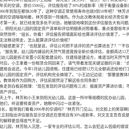
06年买的空调，原价3500元，评估报告给了30%的成新率（用于衡量设备
2006年到现在都快20年了，这种空调正常使用寿命也就8到10年吧？”林
空调嗡嗡响着，林芳感到一阵燥热。作为此次教体局局长经济责任审
才第一天，就已经发现多处不对劲，她敏锐地嗅到这份评估报告大有问题
把阳光幼儿园的固定资产清单和评估明细表对照着看，重点查那些年头久
突然惊呼：“组长，你看！评估报告把墙面彩绘也算进评估价值里了，一共
无法移动带走，怎么能算进评估价值呢？
惑更深了：“也就是说，评估公司把不该评的资产也算进去了？”“不仅
。”报告里，幼儿园内铺设的天然气管道竟按全新价值评估，金额高达12
儿园是拆迁安置小区配套建设的，住建局是建设方，难道当时天然气管
，小王拿着一份租赁合同回来了，语气带着发现关键证据的兴奋：“合
建局会返还。今年1月幼儿园退租，住建局已经把12万元全额返还给他们
幼儿园的固定资产，评估机构完全搞错了。”小王边记边说：“那要是教体
，教体局作为回购方，评估前居然没了解这些合同条款？
到白板前梳理：“现在发现的评估问题有三点：报废资产算进价值；不
资产评估。”
午，林芳和小王来到阳光幼儿园。这是一所中等规模的民办幼儿园，
他们，听说要核查资产，她眼中闪过一丝紧张。
，能带我们看看2006年的空调吗？”林芳开门见山。刘文脸上的笑容瞬
王立刻指出评估报告显示空调还在使用且有30%成新率，刘文支支吾吾说
的解释更显得底气不足。
园，林芳陷入沉思，一家专业的评估公司，怎么会犯这么低级的错误？